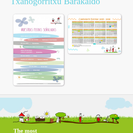
Txanogorritxu Barakaldo
The most