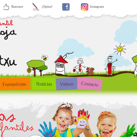
Razones
¡Opina!
Instagram
Contacto
Videos
Franquíciate
Noticias