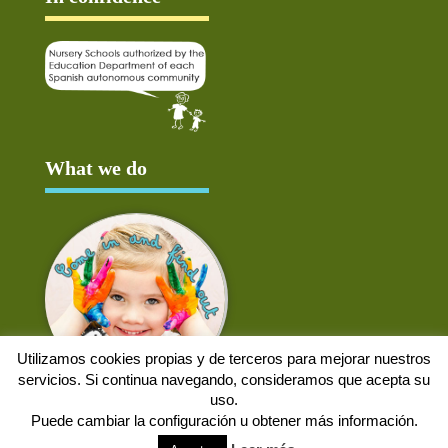
What we do
Utilizamos cookies propias y de terceros para mejorar nuestros
servicios. Si continua navegando, consideramos que acepta su
uso.
Puede cambiar la configuración u obtener más información.
Aviso Legal
Política de cookies
Protección de datos
Solicitud de baja